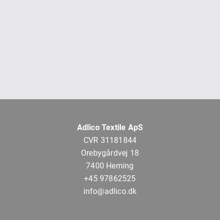
Adlico Textile ApS
CVR 31181844
Orebygårdvej 18
7400 Herning
+45 97862525
info@adlico.dk