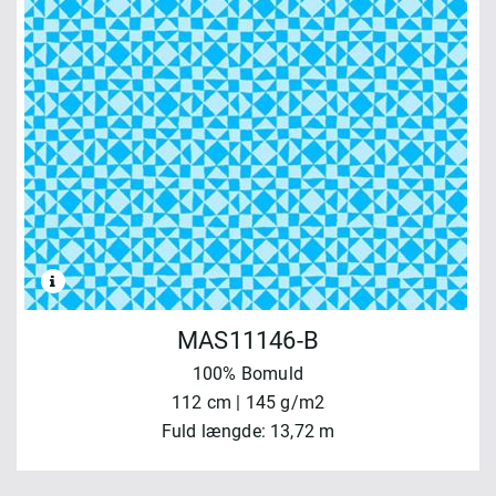
MAS11146-B
100% Bomuld
112 cm | 145 g/m2
Fuld længde: 13,72 m