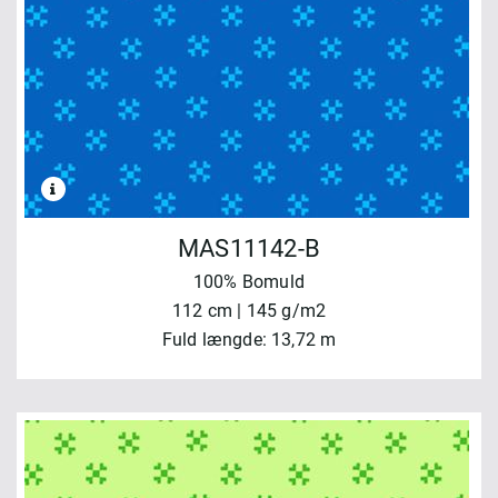
MAS11142-B
100% Bomuld
112 cm | 145 g/m2
Fuld længde: 13,72 m