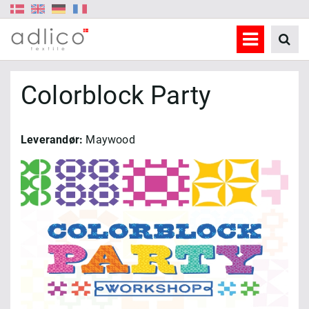
Colorblock Party
Leverandør:
Maywood