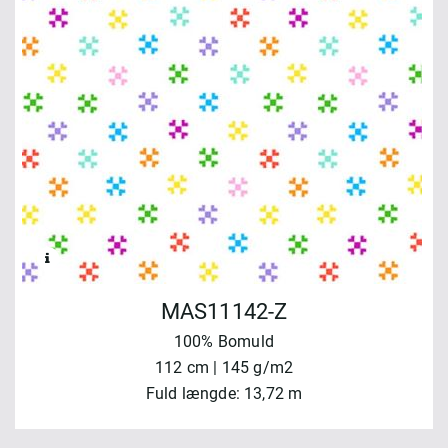
MAS11142-Z
100% Bomuld
112 cm | 145 g/m2
Fuld længde: 13,72 m