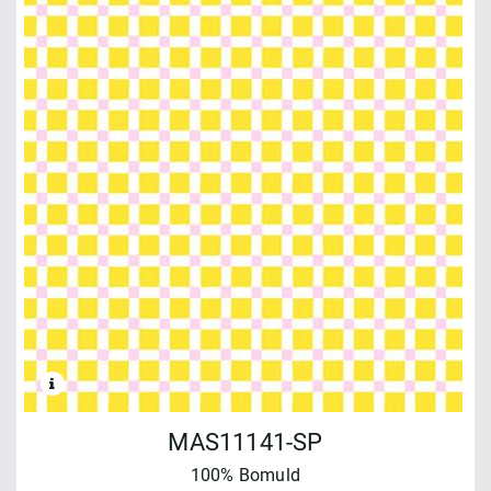
MAS11141-SP
100% Bomuld