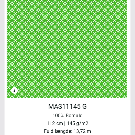
MAS11145-G
100% Bomuld
112 cm | 145 g/m2
Fuld længde: 13,72 m