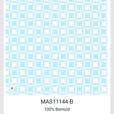
MAS11144-B
100% Bomuld