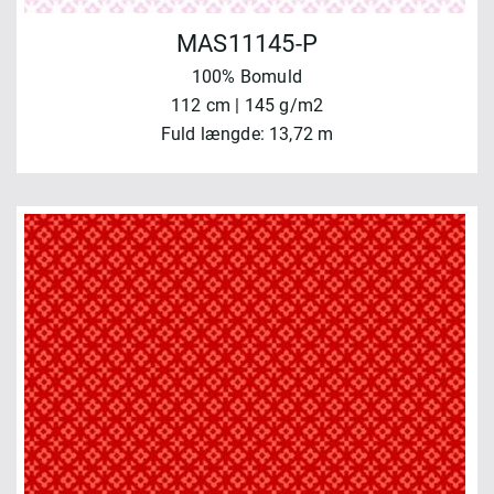
MAS11145-P
100% Bomuld
112 cm | 145 g/m2
Fuld længde: 13,72 m