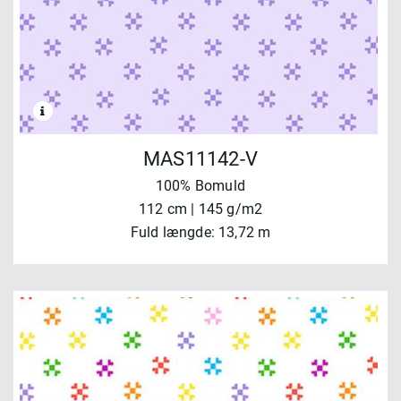
MAS11142-V
100% Bomuld
112 cm | 145 g/m2
Fuld længde: 13,72 m