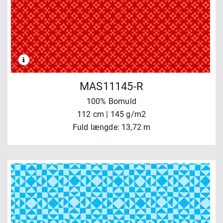
MAS11145-R
100% Bomuld
112 cm | 145 g/m2
Fuld længde: 13,72 m