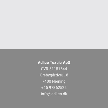
Adlico Textile ApS
CVR 31181844
Orebygårdvej 18
7400 Herning
+45 97862525
info@adlico.dk