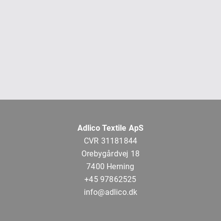
Adlico Textile ApS
CVR 31181844
Orebygårdvej 18
7400 Herning
+45 97862525
info@adlico.dk