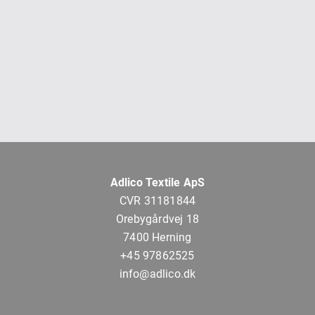
Adlico Textile ApS
CVR 31181844
Orebygårdvej 18
7400 Herning
+45 97862525
info@adlico.dk