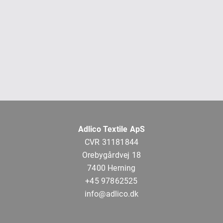
Adlico Textile ApS
CVR 31181844
Orebygårdvej 18
7400 Herning
+45 97862525
info@adlico.dk