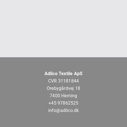
Adlico Textile ApS
CVR 31181844
Orebygårdvej 18
7400 Herning
+45 97862525
info@adlico.dk