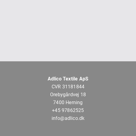
Adlico Textile ApS
CVR 31181844
Orebygårdvej 18
7400 Herning
+45 97862525
info@adlico.dk