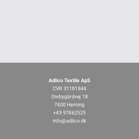
Adlico Textile ApS
CVR 31181844
Orebygårdvej 18
7400 Herning
+45 97862525
info@adlico.dk