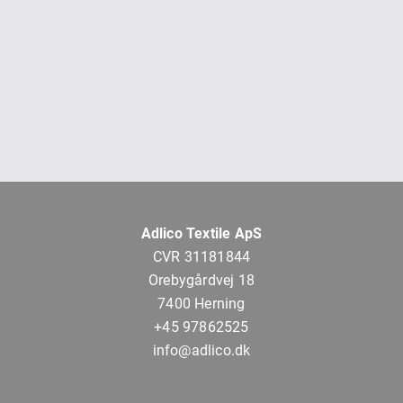
Adlico Textile ApS
CVR 31181844
Orebygårdvej 18
7400 Herning
+45 97862525
info@adlico.dk