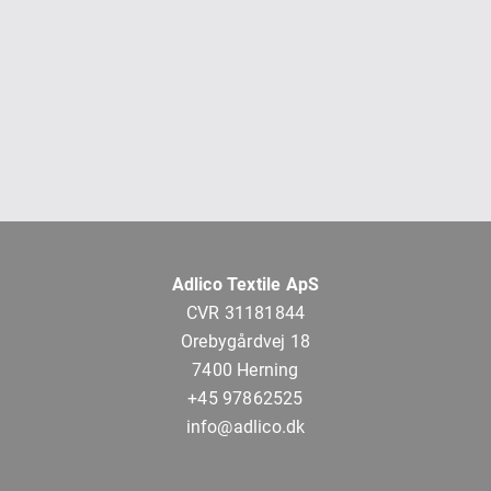
Adlico Textile ApS
CVR 31181844
Orebygårdvej 18
7400 Herning
+45 97862525
info@adlico.dk