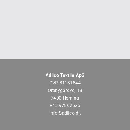
Adlico Textile ApS
CVR 31181844
Orebygårdvej 18
7400 Herning
+45 97862525
info@adlico.dk