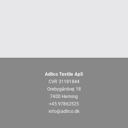
Adlico Textile ApS
CVR 31181844
Orebygårdvej 18
7400 Herning
+45 97862525
info@adlico.dk