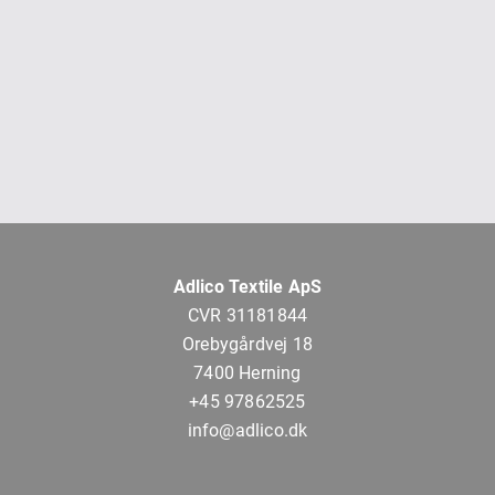
Adlico Textile ApS
CVR 31181844
Orebygårdvej 18
7400 Herning
+45 97862525
info@adlico.dk