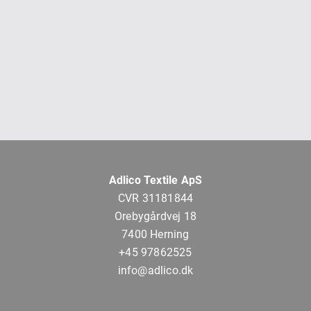
Adlico Textile ApS
CVR 31181844
Orebygårdvej 18
7400 Herning
+45 97862525
info@adlico.dk