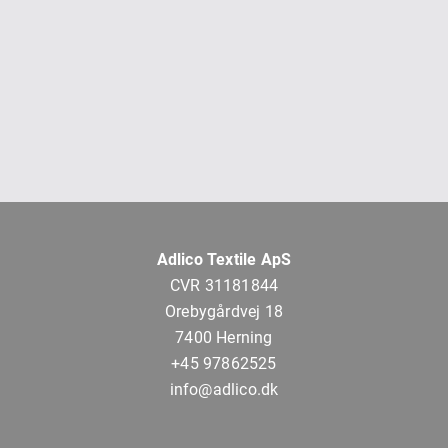
Adlico Textile ApS
CVR 31181844
Orebygårdvej 18
7400 Herning
+45 97862525
info@adlico.dk