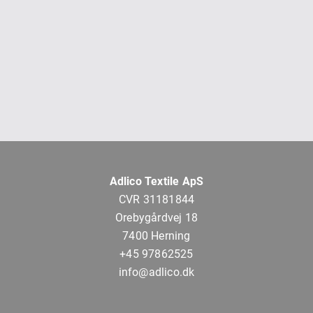
Adlico Textile ApS
CVR 31181844
Orebygårdvej 18
7400 Herning
+45 97862525
info@adlico.dk