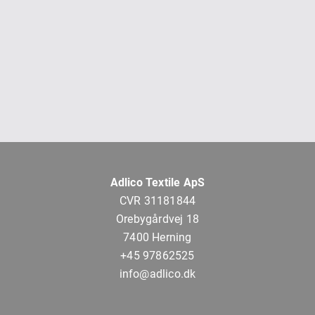
Adlico Textile ApS
CVR 31181844
Orebygårdvej 18
7400 Herning
+45 97862525
info@adlico.dk