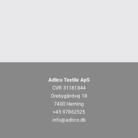
Adlico Textile ApS
CVR 31181844
Orebygårdvej 18
7400 Herning
+45 97862525
info@adlico.dk