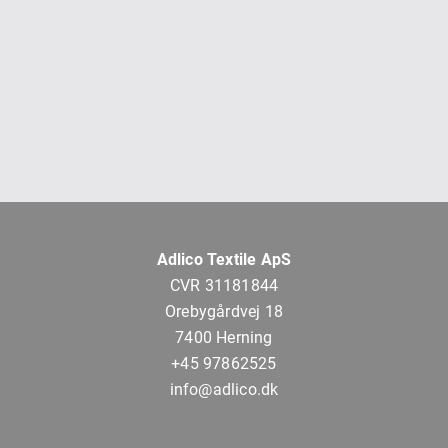
Adlico Textile ApS
CVR 31181844
Orebygårdvej 18
7400 Herning
+45 97862525
info@adlico.dk