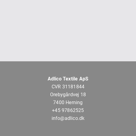
Adlico Textile ApS
CVR 31181844
Orebygårdvej 18
7400 Herning
+45 97862525
info@adlico.dk