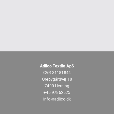
Adlico Textile ApS
CVR 31181844
Orebygårdvej 18
7400 Herning
+45 97862525
info@adlico.dk