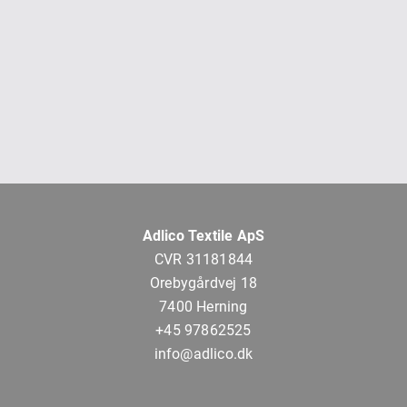
Adlico Textile ApS
CVR 31181844
Orebygårdvej 18
7400 Herning
+45 97862525
info@adlico.dk