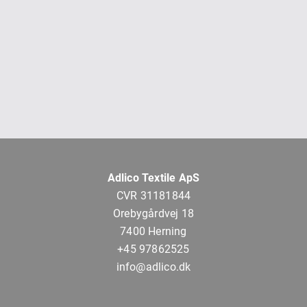
Adlico Textile ApS
CVR 31181844
Orebygårdvej 18
7400 Herning
+45 97862525
info@adlico.dk