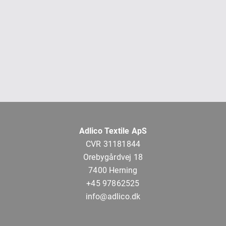
Adlico Textile ApS
CVR 31181844
Orebygårdvej 18
7400 Herning
+45 97862525
info@adlico.dk