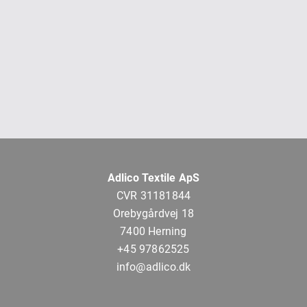
Adlico Textile ApS
CVR 31181844
Orebygårdvej 18
7400 Herning
+45 97862525
info@adlico.dk