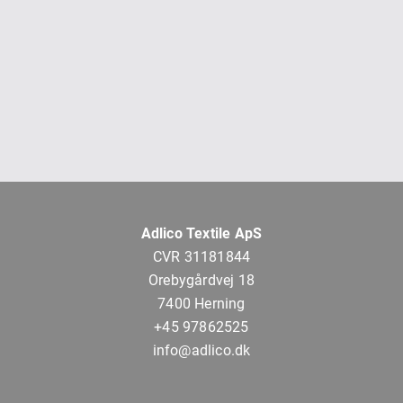
Adlico Textile ApS
CVR 31181844
Orebygårdvej 18
7400 Herning
+45 97862525
info@adlico.dk