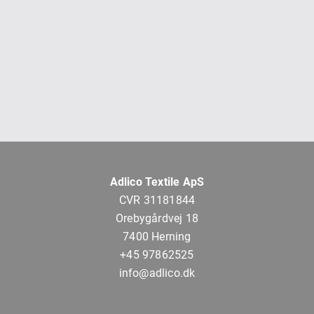
Adlico Textile ApS
CVR 31181844
Orebygårdvej 18
7400 Herning
+45 97862525
info@adlico.dk