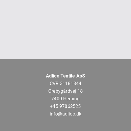
Adlico Textile ApS
CVR 31181844
Orebygårdvej 18
7400 Herning
+45 97862525
info@adlico.dk