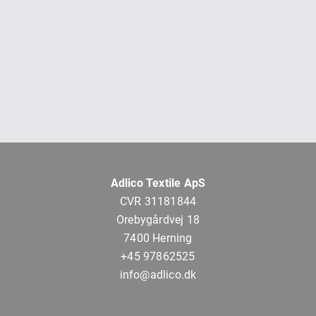
Adlico Textile ApS
CVR 31181844
Orebygårdvej 18
7400 Herning
+45 97862525
info@adlico.dk