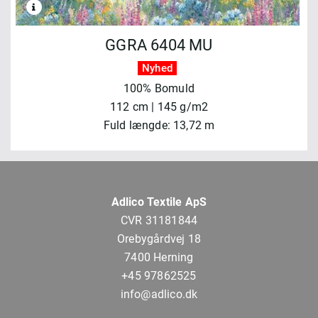
GGRA 6404 MU
Nyhed
100% Bomuld
112 cm | 145 g/m2
Fuld længde: 13,72 m
Adlico Textile ApS
CVR 31181844
Orebygårdvej 18
7400 Herning
+45 97862525
info@adlico.dk