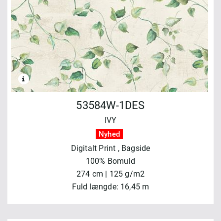
53584W-1DES
IVY
Nyhed
Digitalt Print
, Bagside
100% Bomuld
274 cm | 125 g/m2
Fuld længde: 16,45 m