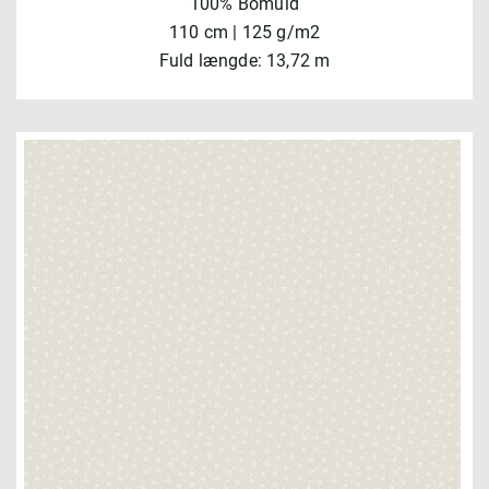
100% Bomuld
110 cm | 125 g/m2
Fuld længde: 13,72 m