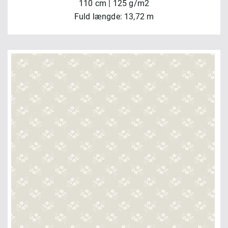
110 cm | 125 g/m2
Fuld længde: 13,72 m