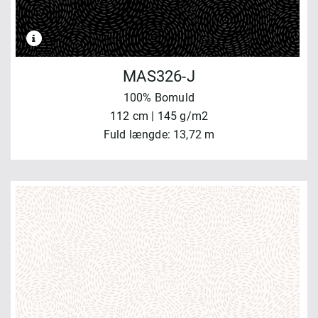
MAS326-J
100% Bomuld
112 cm | 145 g/m2
Fuld længde: 13,72 m