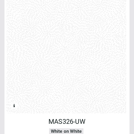
MAS326-UW
White on White