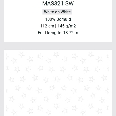
MAS321-SW
White on White
100% Bomuld
112 cm | 145 g/m2
Fuld længde: 13,72 m