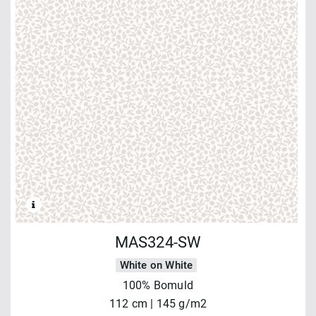
MAS324-SW
White on White
100% Bomuld
112 cm | 145 g/m2