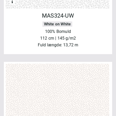
MAS324-UW
White on White
100% Bomuld
112 cm | 145 g/m2
Fuld længde: 13,72 m