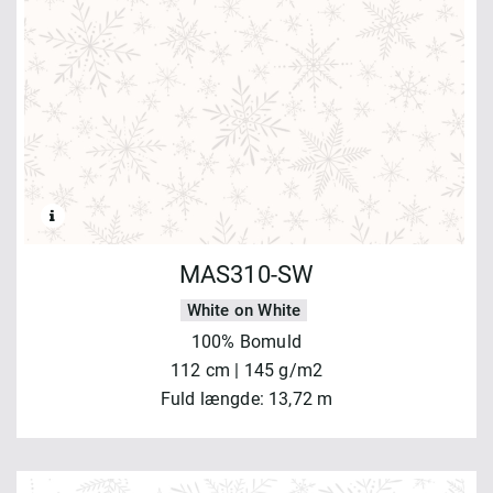
MAS310-SW
White on White
100% Bomuld
112 cm | 145 g/m2
Fuld længde: 13,72 m