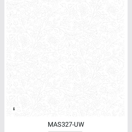
MAS327-UW