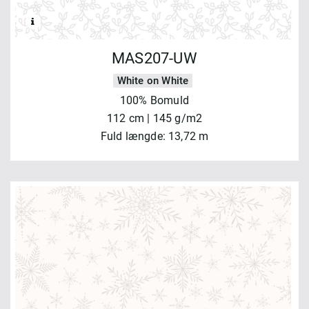
MAS207-UW
White on White
100% Bomuld
112 cm | 145 g/m2
Fuld længde: 13,72 m