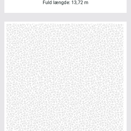
Fuld længde: 13,72 m