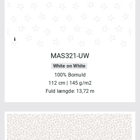
MAS321-UW
White on White
100% Bomuld
112 cm | 145 g/m2
Fuld længde: 13,72 m