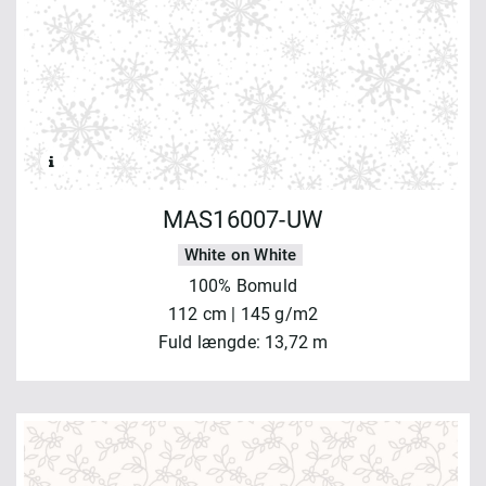
MAS16007-UW
White on White
100% Bomuld
112 cm | 145 g/m2
Fuld længde: 13,72 m