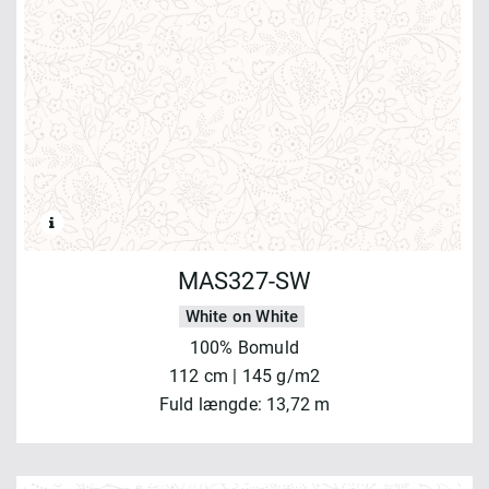
MAS327-SW
White on White
100% Bomuld
112 cm | 145 g/m2
Fuld længde: 13,72 m