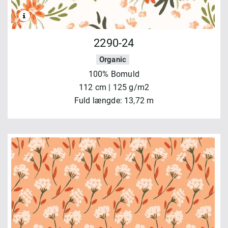
2290-24
Organic
100% Bomuld
112 cm | 125 g/m2
Fuld længde: 13,72 m