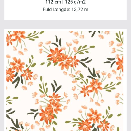
112 cm | 125 g/m2
Fuld længde: 13,72 m