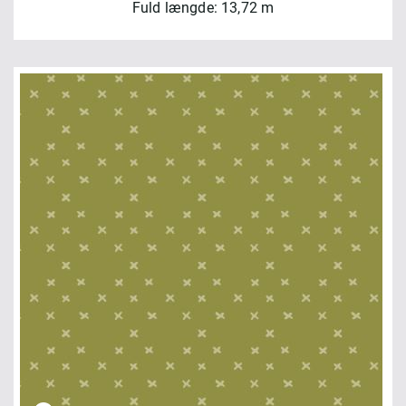
Fuld længde: 13,72 m