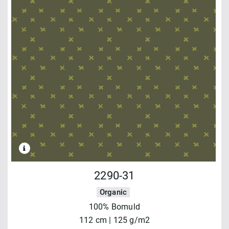
2290-31
Organic
100% Bomuld
112 cm | 125 g/m2