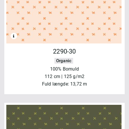
2290-30
Organic
100% Bomuld
112 cm | 125 g/m2
Fuld længde: 13,72 m