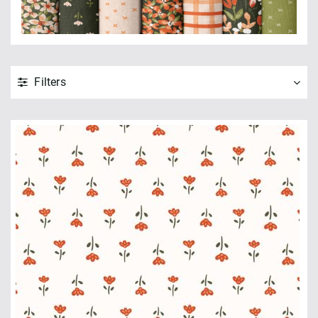
Filters