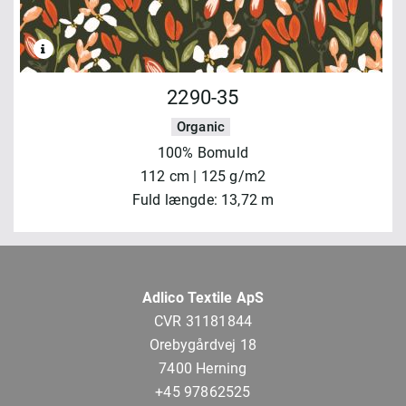
2290-35
Organic
100% Bomuld
112 cm | 125 g/m2
Fuld længde: 13,72 m
Adlico Textile ApS
CVR 31181844
Orebygårdvej 18
7400 Herning
+45 97862525