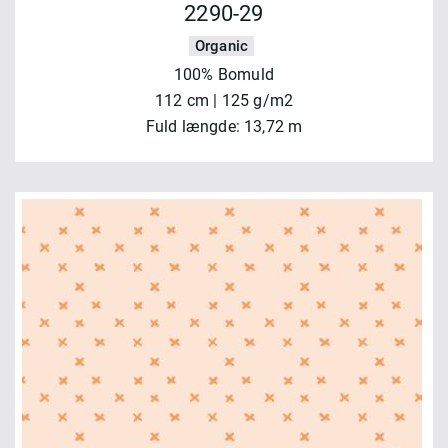
2290-29
Organic
100% Bomuld
112 cm | 125 g/m2
Fuld længde: 13,72 m