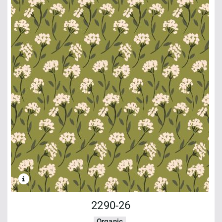
2290-26
Organic