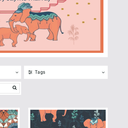
Tags
ANVEND
NULSTIL
Vis alle
Organic (15)
ANVEND
NULSTIL