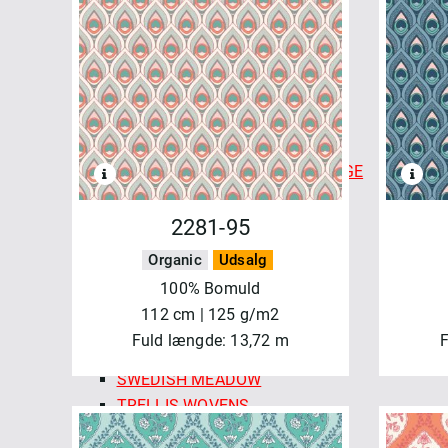
CHECKMATE CHECKERS
COLOR CARDS - FABLEISM
FINE & DANDY
FOREST FORAGE
GOLDEN HOUR
HAPPY CAMPER
INDIAN BLOCK PRINTS: COTTAGE
LUCKY LOOM
LUMIERE
2281-95
MONARCH GROVE
Organic
Udsalg
QUEEN OF HEARTS
100% Bomuld
SPROUT WOVENS
112 cm | 125 g/m2
SUN STRIPES
Fuld længde: 13,72 m
F
SWEDISH HOLIDAY
SWEDISH MEADOW
TRELLIS WOVENS
WAFFLE