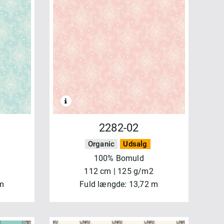
2282-02
Organic
Udsalg
100% Bomuld
112 cm | 125 g/m2
 m
Fuld længde: 13,72 m