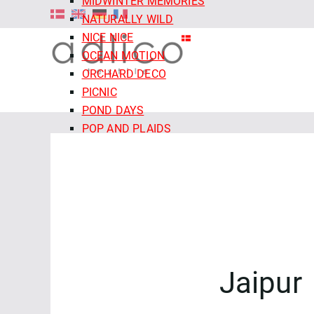
MIDWINTER MEMORIES
NATURALLY WILD
NICE NICE
OCEAN MOTION
ORCHARD DECO
PICNIC
POND DAYS
POP AND PLAIDS
QUIET TIDES
RETRO MEADOW
ROCOCO RIOT
SALE - CLOUD9 FABRICS
SECRET OF THE ORACLE
SERENITY GARDEN
SIENNA AND INDIGO
Jaipur
SLEEPY HOLLOWS
SNAIL MAIL
SNOW FRIENDS