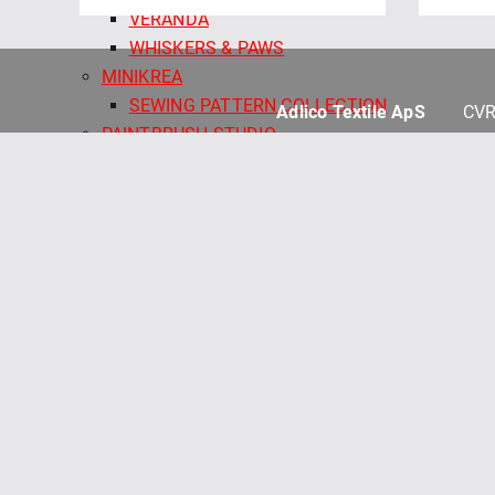
VERANDA
WHISKERS & PAWS
MINIKREA
SEWING PATTERN COLLECTION
Adlico Textile ApS
CVR
PAINTBRUSH STUDIO
BOOK WORM
COLOR CARDS - PBS
COUNTING SHEEP
ENDLESS SUMMER
GARDEN DREAMS
INTO THE WILD
ITALIAN CITRUS
LETS GO GOLFING
MAGICAL NIGHT
PAINTER'S PALETTE SOLIDS
ROSES ARE RED
SALE - PAINTBRUSH STUDIO