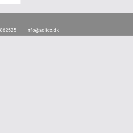
7862525
info@adlico.dk