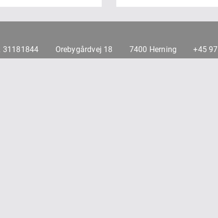
 31181844
Orebygårdvej 18
7400 Herning
+45 9