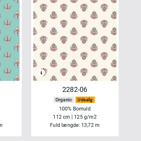
2282-06
Organic
Udsalg
100% Bomuld
112 cm | 125 g/m2
 m
Fuld længde: 13,72 m