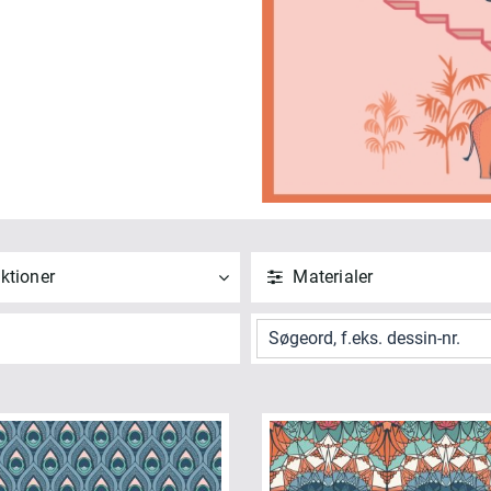
ktioner
Materialer
ND
NULSTIL
ANVEND
NULSTIL
 alle
Vis alle
ipur (15)
Bomuld (15)
NVEND
NULSTIL
ANVEND
NULSTIL