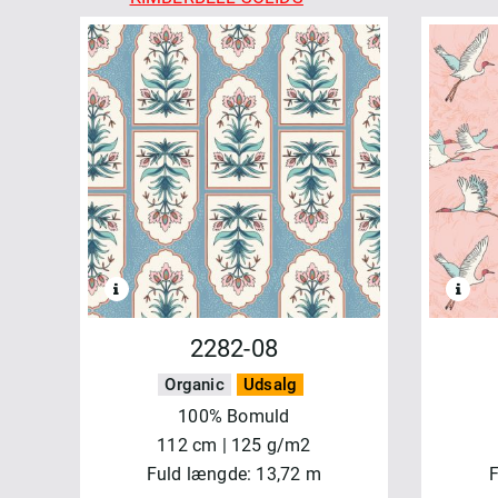
MADDER ROSE
MARLOWE
MEADOW BLUSH
MERRY MIX
MIDNIGHT BLOOM
MOONLIT WALK
OPERETTA
PATCHWORK BLUE
REGAL ROSE
REGATTA DAYS
SALE - MAYWOOD
SHADOW PLAY
2282-08
SHADOW PLAY FLANNEL
Organic
Udsalg
SIPPIN´ON SUNSHINE
100% Bomuld
SOLITAIRE
112 cm | 125 g/m2
STITCHED WITH LOVE
Fuld længde: 13,72 m
F
TOGETHER IS BETTER