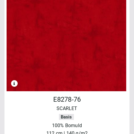
E8278-76
SCARLET
Basis
100% Bomuld
112 cm | 140 g/m2