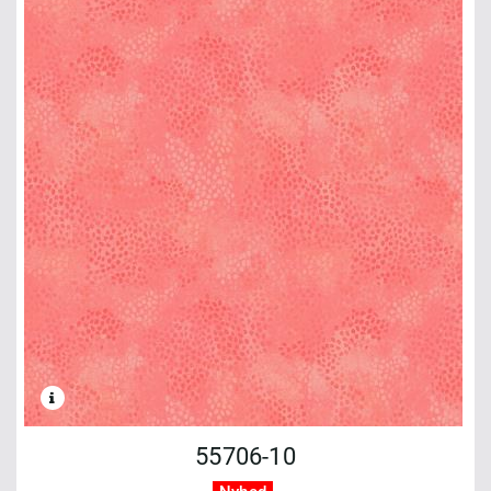
55706-10