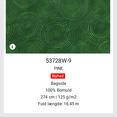
53728W-9
PINE
Nyhed
Bagside
100% Bomuld
274 cm | 125 g/m2
Fuld længde: 16,45 m