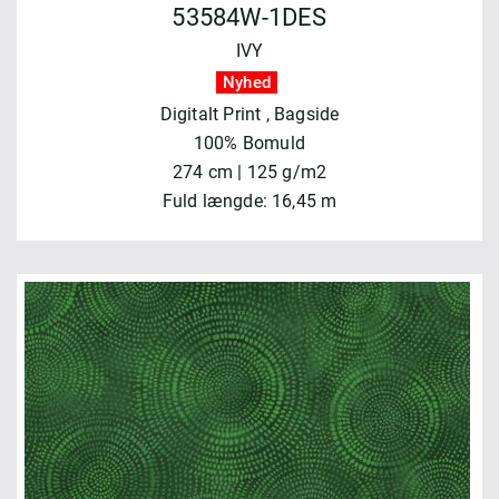
53584W-1DES
IVY
Nyhed
Digitalt Print
, Bagside
100% Bomuld
274 cm | 125 g/m2
Fuld længde: 16,45 m