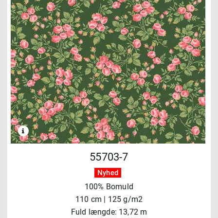
55703-7
Nyhed
100% Bomuld
110 cm | 125 g/m2
Fuld længde: 13,72 m