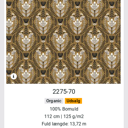
2275-70
Organic
Udsalg
100% Bomuld
112 cm | 125 g/m2
Fuld længde: 13,72 m