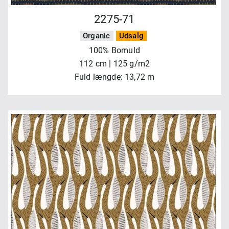
2275-71
Organic
Udsalg
100% Bomuld
112 cm | 125 g/m2
Fuld længde: 13,72 m