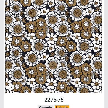
2275-76
Organic
Udsalg