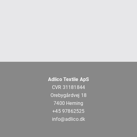
Adlico Textile ApS
CVR 31181844
Orebygårdvej 18
7400 Herning
+45 97862525
info@adlico.dk