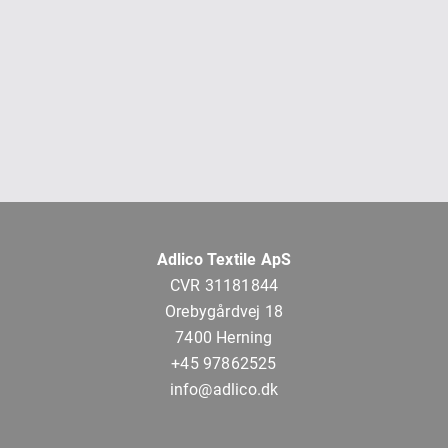
Adlico Textile ApS
CVR 31181844
Orebygårdvej 18
7400 Herning
+45 97862525
info@adlico.dk