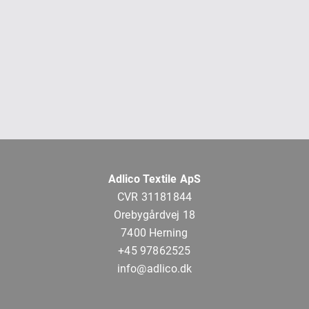
Adlico Textile ApS
CVR 31181844
Orebygårdvej 18
7400 Herning
+45 97862525
info@adlico.dk