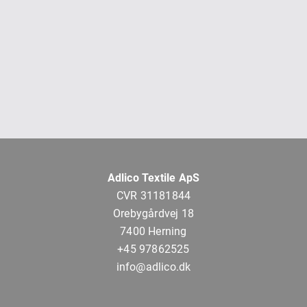
Adlico Textile ApS
CVR 31181844
Orebygårdvej 18
7400 Herning
+45 97862525
info@adlico.dk