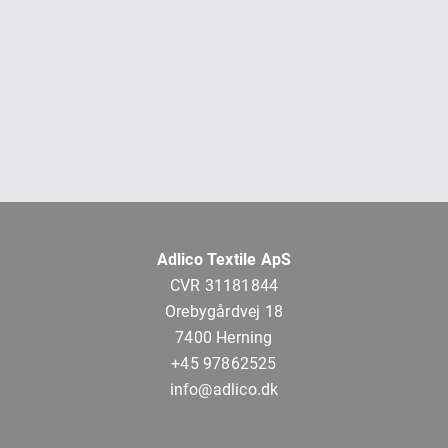
Adlico Textile ApS
CVR 31181844
Orebygårdvej 18
7400 Herning
+45 97862525
info@adlico.dk