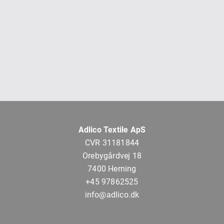
Adlico Textile ApS
CVR 31181844
Orebygårdvej 18
7400 Herning
+45 97862525
info@adlico.dk