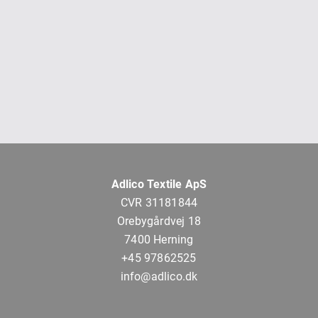
Adlico Textile ApS
CVR 31181844
Orebygårdvej 18
7400 Herning
+45 97862525
info@adlico.dk