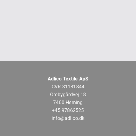
Adlico Textile ApS
CVR 31181844
Orebygårdvej 18
7400 Herning
+45 97862525
info@adlico.dk