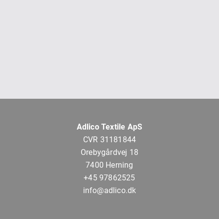
Adlico Textile ApS
CVR 31181844
Orebygårdvej 18
7400 Herning
+45 97862525
info@adlico.dk