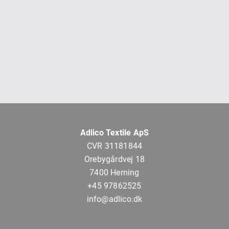
Adlico Textile ApS
CVR 31181844
Orebygårdvej 18
7400 Herning
+45 97862525
info@adlico.dk