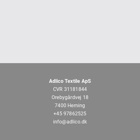
Adlico Textile ApS
CVR 31181844
Orebygårdvej 18
7400 Herning
+45 97862525
info@adlico.dk